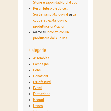
Storie e sapori dal Nord al Sud
Per un futuro più dolce…
Sostieniamo Manduvirà!
su
La
cooperativa Manduvirà,
produttrice di Picaflor
Marco
su
Incontro con un
produttore dalla Bolivia
Categorie
Assemblee
Campagne
Cene
Donazioni
Equofestival
Eventi
Formazione
Incontri
Lavoro