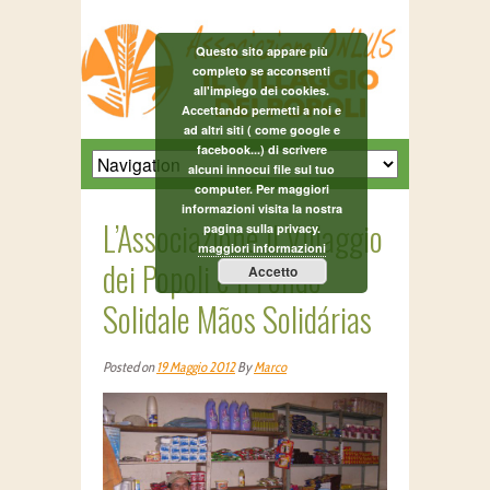
Questo sito appare più
completo se acconsenti
all'impiego dei cookies.
Accettando permetti a noi e
ad altri siti ( come google e
facebook...) di scrivere
alcuni innocui file sul tuo
computer. Per maggiori
informazioni visita la nostra
L’Associazione Il Villaggio
pagina sulla privacy.
maggiori informazioni
dei Popoli e il Fondo
Accetto
Solidale Mãos Solidárias
Posted on
19 Maggio 2012
By
Marco