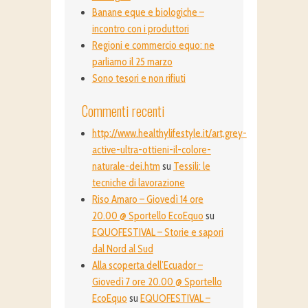
Banane eque e biologiche –
incontro con i produttori
Regioni e commercio equo: ne
parliamo il 25 marzo
Sono tesori e non rifiuti
Commenti recenti
http://www.healthylifestyle.it/art,grey-
active-ultra-ottieni-il-colore-
naturale-dei.htm
su
Tessili: le
tecniche di lavorazione
Riso Amaro – Giovedì 14 ore
20.00 @ Sportello EcoEquo
su
EQUOFESTIVAL – Storie e sapori
dal Nord al Sud
Alla scoperta dell’Ecuador –
Giovedì 7 ore 20.00 @ Sportello
EcoEquo
su
EQUOFESTIVAL –