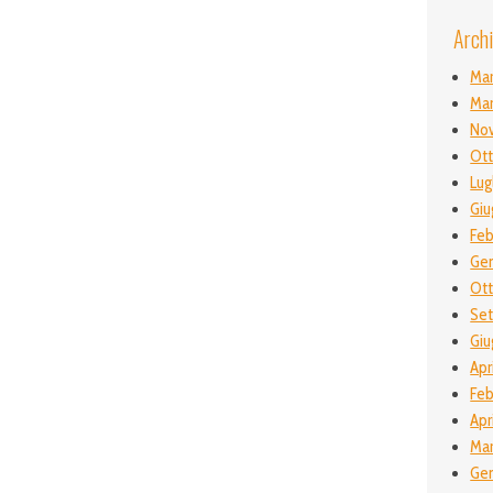
Archi
Ma
Ma
No
Ott
Lug
Giu
Feb
Gen
Ot
Se
Giu
Apr
Feb
Apr
Mar
Gen