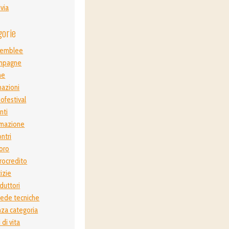
ivia
gorie
semblee
mpagne
ne
azioni
ofestival
nti
mazione
ontri
oro
rocredito
izie
duttori
ede tecniche
za categoria
i di vita