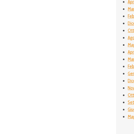
Apr
Mar
Feb
Dic
Ott
Ago
Mag
Apr
Mar
Feb
Gen
Dic
No
Ott
Set
Giu
Mag