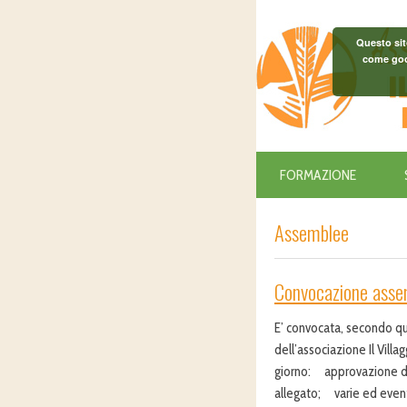
Questo sit
come goog
FORMAZIONE
Assemblee
Convocazione assem
E’ convocata, secondo qua
dell’associazione Il Vill
giorno: approvazione del
allegato; varie ed eventu