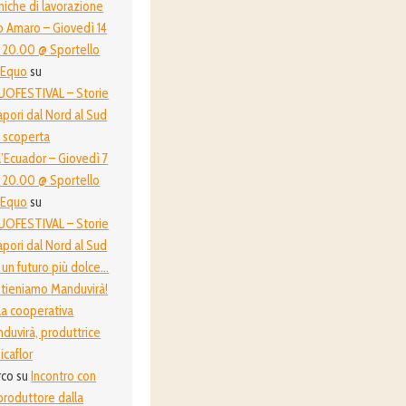
niche di lavorazione
o Amaro – Giovedì 14
 20.00 @ Sportello
oEquo
su
OFESTIVAL – Storie
apori dal Nord al Sud
a scoperta
l’Ecuador – Giovedì 7
 20.00 @ Sportello
oEquo
su
OFESTIVAL – Storie
apori dal Nord al Sud
 un futuro più dolce…
tieniamo Manduvirà!
La cooperativa
duvirà, produttrice
icaflor
rco
su
Incontro con
produttore dalla