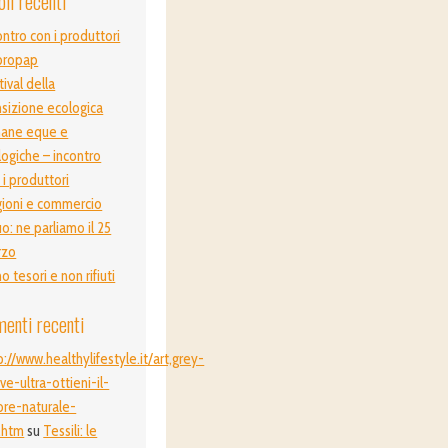
oli recenti
ontro con i produttori
propap
tival della
nsizione ecologica
ane eque e
logiche – incontro
 i produttori
ioni e commercio
o: ne parliamo il 25
rzo
o tesori e non rifiuti
enti recenti
p://www.healthylifestyle.it/art,grey-
ive-ultra-ottieni-il-
ore-naturale-
.htm
su
Tessili: le