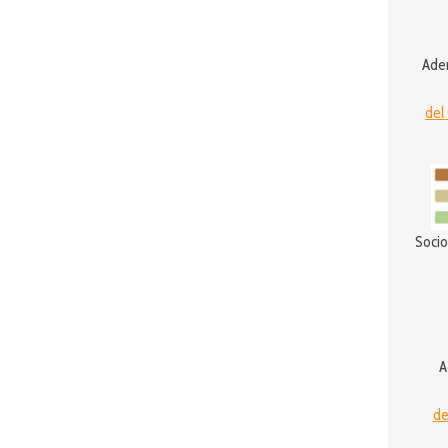
Ader
del
Socio
A
de