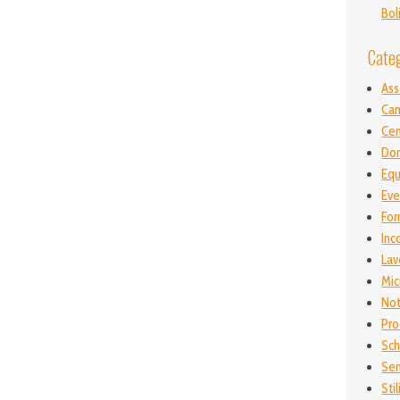
Bol
Cate
As
Ca
Ce
Don
Equ
Eve
For
Inc
Lav
Mic
Not
Pro
Sch
Sen
Stil