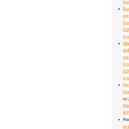
tec
Ris
ore
Ec
EQU
e s
All
del
ore
Ec
EQU
e s
Per
Sos
su
Man
di P
Ma
un 