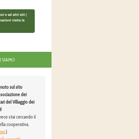
e ad altri siti (
azioni visita la
I SIAMO
nuto sul sito
ssociazione dei
ari del Villaggio dei
!
vece stai cercando il
ella cooperativa,
 qui
.)