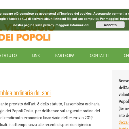
o appare più completo se acconsenti all'impiego dei cookies. Accettando permetti a noi 
le e facebook...) di scrivere alcuni innocui file sul tuo computer. Per maggiori inform
Accetto
nostra pagina sulla privacy.
maggiori informazioni
STATUTO
LINK
PARTECIPA
CONTATTI
CH
Benve
dell'A
blea ordinaria dei soci
volont
Popoli
nto previsto dall’art. 8 dello statuto, l’assemblea ordinaria
(Se in
aggio dei Popoli Onlus, per deliberare sul seguente ordine del
sito d
 rendiconto economico finanziario dell’esercizio 2019
clicca
ali. In ottemperanza alle recenti disposizioni igienico