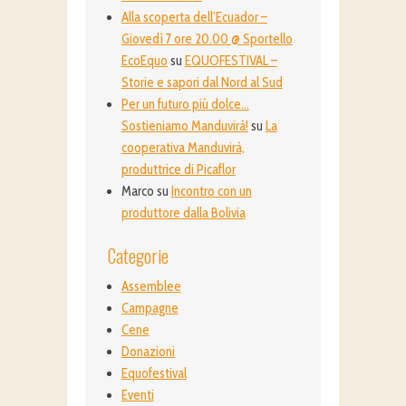
Alla scoperta dell’Ecuador –
Giovedì 7 ore 20.00 @ Sportello
EcoEquo
su
EQUOFESTIVAL –
Storie e sapori dal Nord al Sud
Per un futuro più dolce…
Sostieniamo Manduvirà!
su
La
cooperativa Manduvirà,
produttrice di Picaflor
Marco
su
Incontro con un
produttore dalla Bolivia
Categorie
Assemblee
Campagne
Cene
Donazioni
Equofestival
Eventi