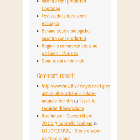
Incontro con i produttori
Copropap
Festival della transizione
ecologica
Banane eque e biologiche –
incontro con i produttori
Regioni e commercio equo: ne
parliamo il 25 marzo
Sono tesori e non rifiuti
Commenti recenti
http://www.healthylifestyle.it/art,grey-
active-ultra-ottieni-il-colore-
naturale-dei.htm
su
Tessili: le
tecniche di lavorazione
Riso Amaro – Giovedì 14 ore
20.00 @ Sportello EcoEquo
su
EQUOFESTIVAL – Storie e sapori
dal Nord al Sud