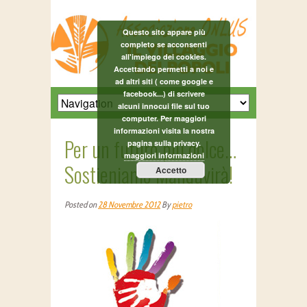
Questo sito appare più
completo se acconsenti
all'impiego dei cookies.
Accettando permetti a noi e
ad altri siti ( come google e
facebook...) di scrivere
alcuni innocui file sul tuo
computer. Per maggiori
informazioni visita la nostra
Per un futuro più dolce…
pagina sulla privacy.
maggiori informazioni
Sostieniamo Manduvirà!
Accetto
Posted on
28 Novembre 2012
By
pietro