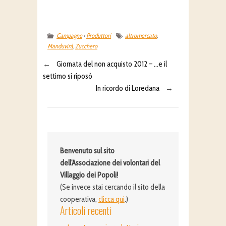
Campagne
•
Produttori
altromercato
,
Manduvirà
,
Zucchero
←
Giornata del non acquisto 2012 – …e il
settimo si riposò
In ricordo di Loredana
→
Benvenuto sul sito
dell'Associazione dei volontari del
Villaggio dei Popoli!
(Se invece stai cercando il sito della
cooperativa,
clicca qui
.)
Articoli recenti