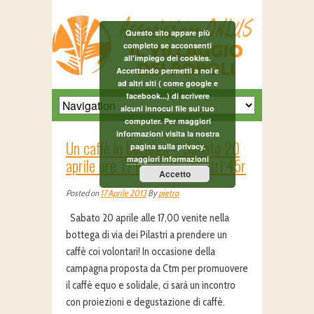
Questo sito appare più
completo se acconsenti
all'impiego dei cookies.
Accettando permetti a noi e
ad altri siti ( come google e
facebook...) di scrivere
alcuni innocui file sul tuo
computer. Per maggiori
informazioni visita la nostra
Un caffè in bottega – Sabato 20
pagina sulla privacy.
maggiori informazioni
aprile ore 17 in via dei Pilastri 45r
Accetto
Posted on
17 Aprile 2013
By
pietro
Sabato 20 aprile alle 17,00 venite nella
bottega di via dei Pilastri a prendere un
caffè coi volontari! In occasione della
campagna proposta da Ctm per promuovere
il caffè equo e solidale, ci sarà un incontro
con proiezioni e degustazione di caffè.