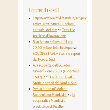
Commenti recenti
http://www.healthylifestyle.it/art,grey-
active-ultra-ottieni-il-colore-
naturale-dei.htm
su
Tessili: le
tecniche di lavorazione
Riso Amaro – Giovedì 14 ore
20.00 @ Sportello EcoEquo
su
EQUOFESTIVAL – Storie e sapori
dal Nord al Sud
Alla scoperta dell’Ecuador –
Giovedì 7 ore 20.00 @ Sportello
EcoEquo
su
EQUOFESTIVAL –
Storie e sapori dal Nord al Sud
Per un futuro più dolce…
Sostieniamo Manduvirà!
su
La
cooperativa Manduvirà,
produttrice di Picaflor