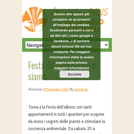
Questo sito appare più
completo se acconsenti
all'impiego dei cookies.
Accettando permetti a noi e
ad altri siti ( come google e
facebook...) di scrivere
alcuni innocui file sul tuo
computer. Per maggiori
informazioni visita la nostra
Festa dell’albero: noi ci
pagina sulla privacy.
maggiori informazioni
siamo
Accetto
Posted on
19 Novembre 2021
By
Leonardo
Torna a la Festa dell’albero con tanti
appuntamenti in tutti i quartieri per scoprire
da vicino i segreti delle piante e stimolare la
coscienza ambientale. Da sabato 20 a