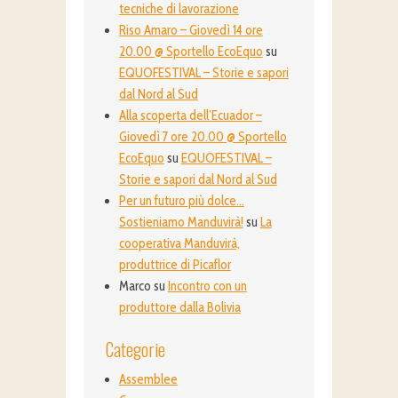
tecniche di lavorazione
Riso Amaro – Giovedì 14 ore
20.00 @ Sportello EcoEquo
su
EQUOFESTIVAL – Storie e sapori
dal Nord al Sud
Alla scoperta dell’Ecuador –
Giovedì 7 ore 20.00 @ Sportello
EcoEquo
su
EQUOFESTIVAL –
Storie e sapori dal Nord al Sud
Per un futuro più dolce…
Sostieniamo Manduvirà!
su
La
cooperativa Manduvirà,
produttrice di Picaflor
Marco
su
Incontro con un
produttore dalla Bolivia
Categorie
Assemblee