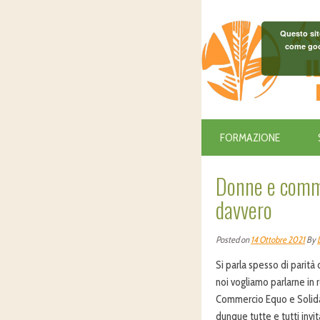
Questo sit
come goog
FORMAZIONE
Donne e comme
davvero
Posted on
14 Ottobre 2021
By
Si parla spesso di parità
noi vogliamo parlarne in
Commercio Equo e Solida
dunque tutte e tutti invit