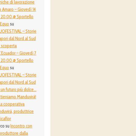
niche di lavorazione
o Amaro – Giovedì 14
 20.00 @ Sportello
oEquo
su
OFESTIVAL – Storie
apori dal Nord al Sud
a scoperta
l’Ecuador – Giovedì 7
 20.00 @ Sportello
oEquo
su
OFESTIVAL – Storie
apori dal Nord al Sud
 un futuro più dolce…
tieniamo Manduvirà!
La cooperativa
duvirà, produttrice
icaflor
rco
su
Incontro con
produttore dalla