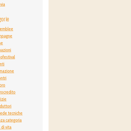
ivia
gorie
semblee
mpagne
ne
azioni
ofestival
nti
mazione
ontri
oro
rocredito
izie
duttori
ede tecniche
za categoria
i di vita