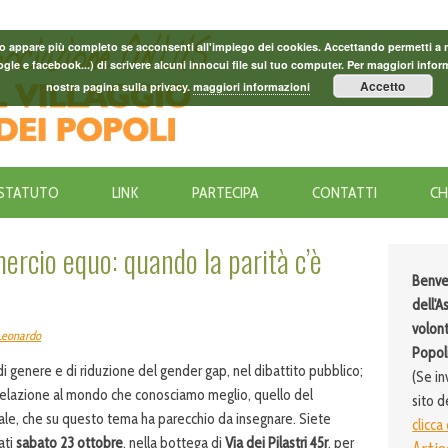
o appare più completo se acconsenti all'impiego dei cookies. Accettando permetti a noi 
le e facebook...) di scrivere alcuni innocui file sul tuo computer. Per maggiori inform
Accetto
nostra pagina sulla privacy.
maggiori informazioni
STATUTO
LINK
PARTECIPA
CONTATTI
CH
rcio equo: quando la parità c’è
Benve
dell'A
volont
Leonardo
Popoli
 di genere e di riduzione del gender gap, nel dibattito pubblico;
(Se in
 relazione al mondo che conosciamo meglio, quello del
sito d
le, che su questo tema ha parecchio da insegnare. Siete
clicca
ati
sabato 23 ottobre
, nella bottega di
Via dei Pilastri 45r
, per