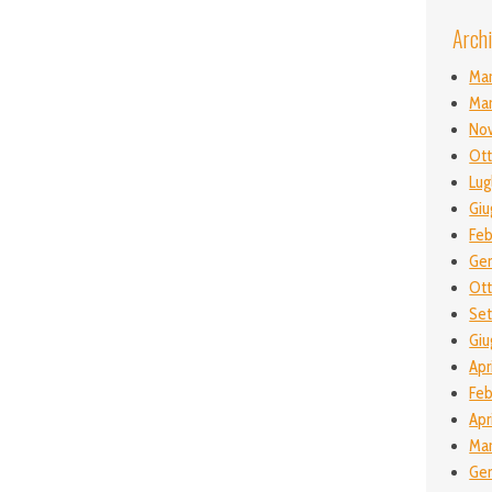
Archi
Ma
Ma
No
Ott
Lug
Giu
Feb
Gen
Ot
Se
Giu
Apr
Feb
Apr
Mar
Gen