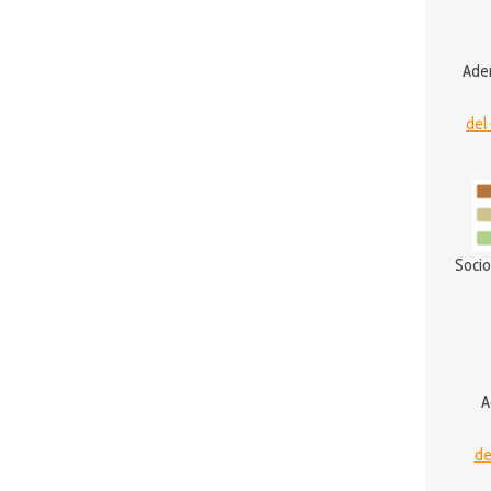
Ader
del
Socio
A
de