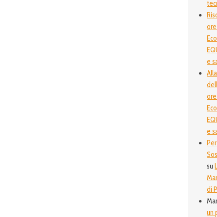
tec
Ris
ore
Ec
EQU
e s
All
del
ore
Ec
EQU
e s
Per
Sos
su
Man
di P
Ma
un 