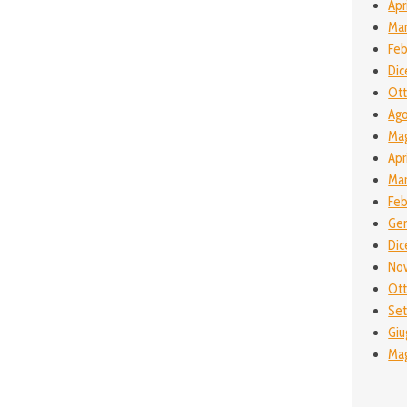
Apr
Mar
Feb
Dic
Ott
Ago
Mag
Apr
Mar
Feb
Gen
Dic
No
Ott
Set
Giu
Mag