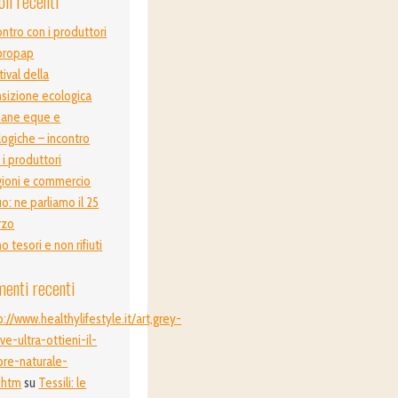
oli recenti
ontro con i produttori
propap
tival della
nsizione ecologica
ane eque e
logiche – incontro
 i produttori
ioni e commercio
o: ne parliamo il 25
rzo
o tesori e non rifiuti
enti recenti
p://www.healthylifestyle.it/art,grey-
ive-ultra-ottieni-il-
ore-naturale-
.htm
su
Tessili: le