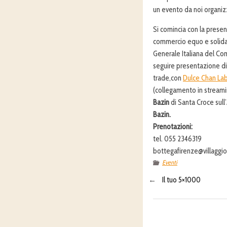
un evento da noi organiz
Si comincia con la prese
commercio equo e solidal
Generale Italiana del Co
seguire presentazione d
trade,con
Dulce Chan La
(collegamento in streami
Bazin
di Santa Croce sull
Bazin.
Prenotazioni:
tel. 055 2346319
bottegafirenze@villaggio
Eventi
←
Il tuo 5×1000