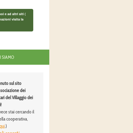
e ad altri siti (
azioni visita la
I SIAMO
nuto sul sito
ssociazione dei
ari del Villaggio dei
!
vece stai cercando il
ella cooperativa,
 qui
.)