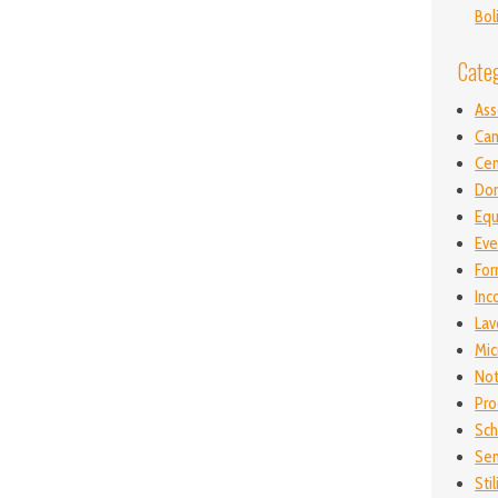
Bol
Cate
As
Ca
Ce
Don
Equ
Eve
For
Inc
Lav
Mic
Not
Pro
Sch
Sen
Stil