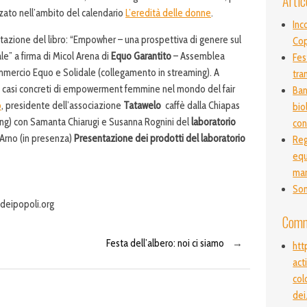
Artic
zato nell’ambito del calendario
L’eredità delle donne
.
Inc
ntazione del libro: “Empowher – una prospettiva di genere sul
Co
e” a firma di Micol Arena di
Equo Garantito
– Assemblea
Fes
mmercio Equo e Solidale (collegamento in streaming). A
tra
i casi concreti di empowerment femmine nel mondo del fair
Ban
b
, presidente dell’associazione
Tatawelo
caffè dalla Chiapas
bio
ng) con Samanta Chiarugi e Susanna Rognini del
laboratorio
con
’Arno (in presenza)
Presentazione dei prodotti del laboratorio
Reg
equ
ma
Son
deipopoli.org
Comm
Festa dell’albero: noi ci siamo
→
htt
act
col
dei