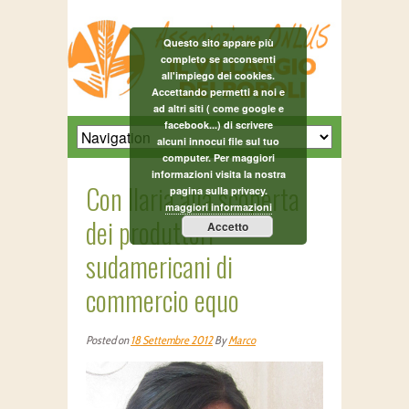
Questo sito appare più
completo se acconsenti
all'impiego dei cookies.
Accettando permetti a noi e
ad altri siti ( come google e
facebook...) di scrivere
alcuni innocui file sul tuo
computer. Per maggiori
informazioni visita la nostra
Con Ilaria alla scoperta
pagina sulla privacy.
maggiori informazioni
dei produttori
Accetto
sudamericani di
commercio equo
Posted on
18 Settembre 2012
By
Marco