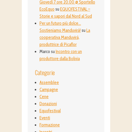
Giovedì 7 ore 20.00 @ Sportello
EcoEquo
su
EQUOFESTIVAL –
Storie e sapori dal Nord al Sud
Per un futuro più dolce…
Sostieniamo Manduvirà!
su
La
cooperativa Manduvirà,
produttrice di Picaflor
Marco
su
Incontro con un
produttore dalla Bolivia
Categorie
Assemblee
Campagne
Cene
Donazioni
Equofestival
Eventi
Formazione
Incontri