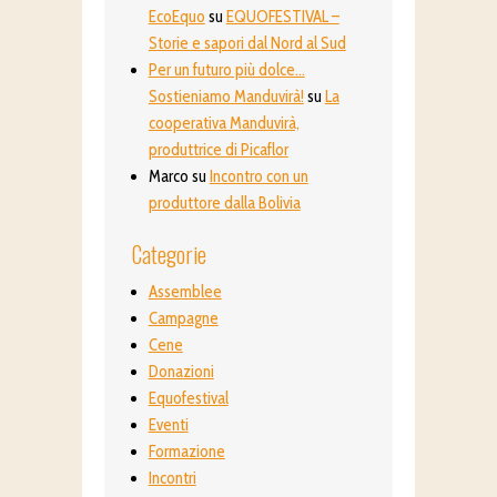
EcoEquo
su
EQUOFESTIVAL –
Storie e sapori dal Nord al Sud
Per un futuro più dolce…
Sostieniamo Manduvirà!
su
La
cooperativa Manduvirà,
produttrice di Picaflor
Marco
su
Incontro con un
produttore dalla Bolivia
Categorie
Assemblee
Campagne
Cene
Donazioni
Equofestival
Eventi
Formazione
Incontri