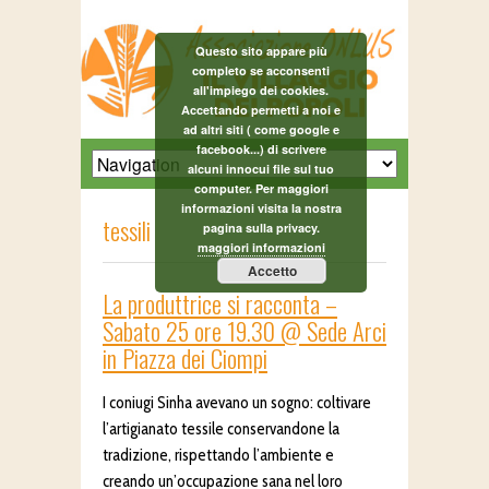
Questo sito appare più
completo se acconsenti
all'impiego dei cookies.
Accettando permetti a noi e
ad altri siti ( come google e
facebook...) di scrivere
alcuni innocui file sul tuo
computer. Per maggiori
informazioni visita la nostra
tessili
pagina sulla privacy.
maggiori informazioni
Accetto
La produttrice si racconta –
Sabato 25 ore 19.30 @ Sede Arci
in Piazza dei Ciompi
I coniugi Sinha avevano un sogno: coltivare
l’artigianato tessile conservandone la
tradizione, rispettando l’ambiente e
creando un’occupazione sana nel loro