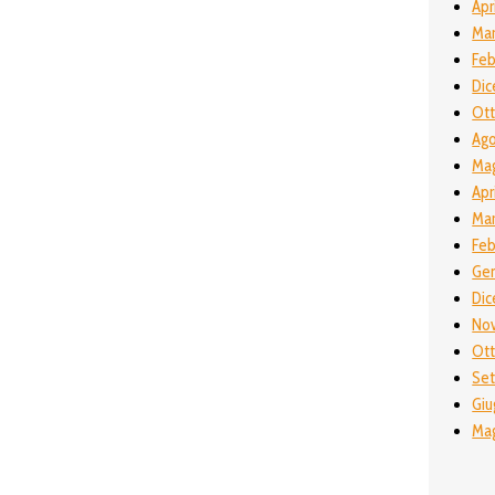
Apr
Mar
Feb
Dic
Ott
Ago
Mag
Apr
Mar
Feb
Gen
Dic
No
Ott
Set
Giu
Mag