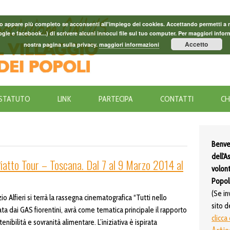
o appare più completo se acconsenti all'impiego dei cookies. Accettando permetti a noi 
le e facebook...) di scrivere alcuni innocui file sul tuo computer. Per maggiori inform
Accetto
nostra pagina sulla privacy.
maggiori informazioni
STATUTO
LINK
PARTECIPA
CONTATTI
CH
Benve
dell'A
Piatto Tour – Toscana. Dal 7 al 9 Marzo 2014 al
volont
Popoli
(Se in
io Alfieri si terrà la rassegna cinematografica “Tutti nello
sito d
ta dai GAS fiorentini, avrà come tematica principale il rapporto
clicca
tenibilità e sovranità alimentare. L’iniziativa è ispirata