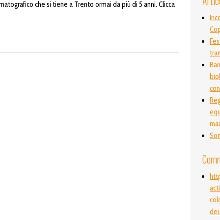
Artic
matografico che si tiene a Trento ormai da più di 5 anni. Clicca
Inc
Co
Fes
tra
Ban
bio
con
Reg
equ
ma
Son
Comm
htt
act
col
dei