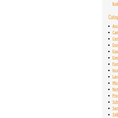
Bol
Cate
As
Ca
Ce
Don
Equ
Eve
For
Inc
Lav
Mic
Not
Pro
Sch
Sen
Stil