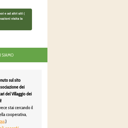
e ad altri siti (
azioni visita la
I SIAMO
nuto sul sito
ssociazione dei
ari del Villaggio dei
!
vece stai cercando il
ella cooperativa,
 qui
.)