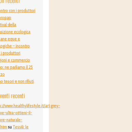
oli recenti
ontro con i produttori
propap
tival della
nsizione ecologica
ane eque e
logiche – incontro
 i produttori
ioni e commercio
o: ne parliamo il 25
rzo
o tesori e non rifiuti
enti recenti
p://www.healthylifestyle.it/art,grey-
ive-ultra-ottieni-il-
ore-naturale-
.htm
su
Tessili: le