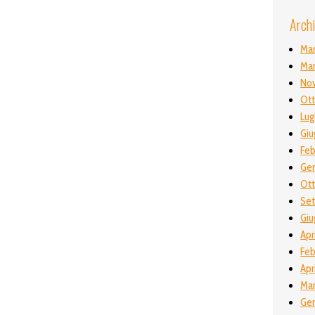
Archi
Ma
Ma
No
Ott
Lug
Giu
Feb
Gen
Ot
Se
Giu
Apr
Feb
Apr
Mar
Gen