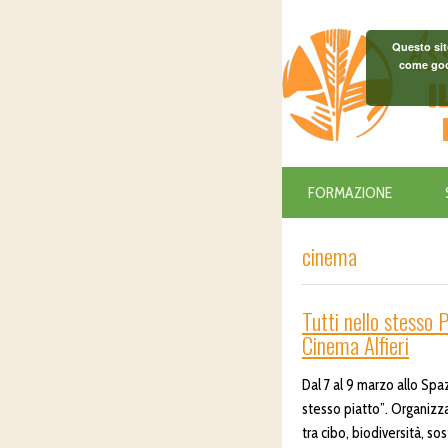
Questo sit
come goog
FORMAZIONE
cinema
Tutti nello stesso 
Cinema Alfieri
Dal 7 al 9 marzo allo Spaz
stesso piatto”. Organizza
tra cibo, biodiversità, sos