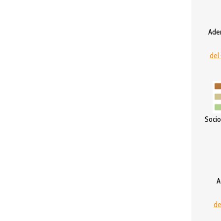
Ader
del
Socio
A
de