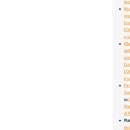
tec
Ris
ore
Ec
EQU
e s
All
del
ore
Ec
EQU
e s
Per
Sos
su
Man
di P
Ma
un 