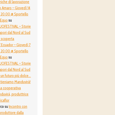
niche di lavorazione
o Amaro – Giovedì 14
 20.00 @ Sportello
oEquo
su
OFESTIVAL – Storie
apori dal Nord al Sud
a scoperta
l’Ecuador – Giovedì 7
 20.00 @ Sportello
oEquo
su
OFESTIVAL – Storie
apori dal Nord al Sud
 un futuro più dolce…
tieniamo Manduvirà!
La cooperativa
duvirà, produttrice
icaflor
rco
su
Incontro con
produttore dalla