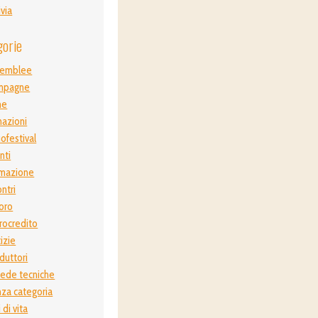
ivia
gorie
semblee
mpagne
ne
azioni
ofestival
nti
mazione
ontri
oro
rocredito
izie
duttori
ede tecniche
za categoria
i di vita