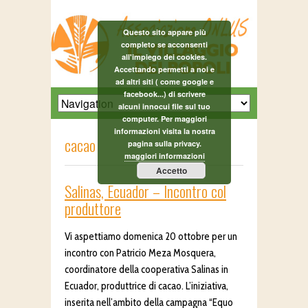
Questo sito appare più
completo se acconsenti
all'impiego dei cookies.
Accettando permetti a noi e
ad altri siti ( come google e
facebook...) di scrivere
alcuni innocui file sul tuo
computer. Per maggiori
informazioni visita la nostra
cacao
pagina sulla privacy.
maggiori informazioni
Accetto
Salinas, Ecuador – Incontro col
produttore
Vi aspettiamo domenica 20 ottobre per un
incontro con Patricio Meza Mosquera,
coordinatore della cooperativa Salinas in
Ecuador, produttrice di cacao. L’iniziativa,
inserita nell’ambito della campagna “Equo