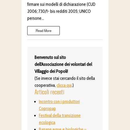
firmare sui modelli di dichiarazione (CUD
2006; 730/1- bis redditi 2005; UNICO
persone…
Read More
Benvenuto sul sito
dell'Associazione dei volontari del
Villaggio dei Popoli!
(Se invece stai cercando il sito della
cooperativa,
clicca qui
.)
Articoli recenti
Incontro con i produttori
Copropap
Festival della transizione
ecologica
Banane eque e biologiche –